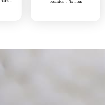
emanda
pesados e ftalatos
os