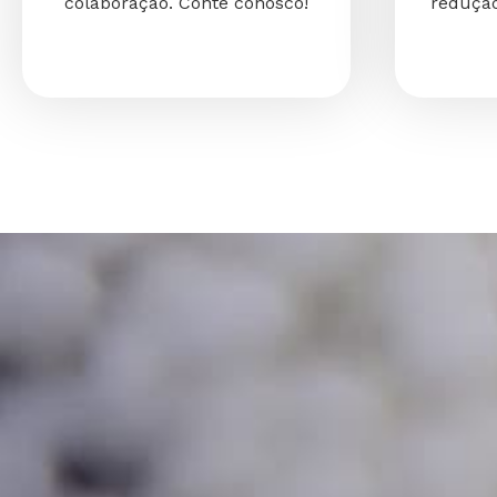
colaboração. Conte conosco!
redução
E