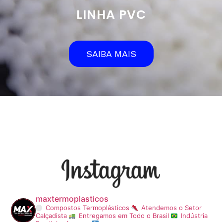
LINHA PVC
SAIBA MAIS
maxtermoplasticos
Compostos Termoplásticos
Atendemos o Setor
Calçadista
Entregamos em Todo o Brasil
Indústria