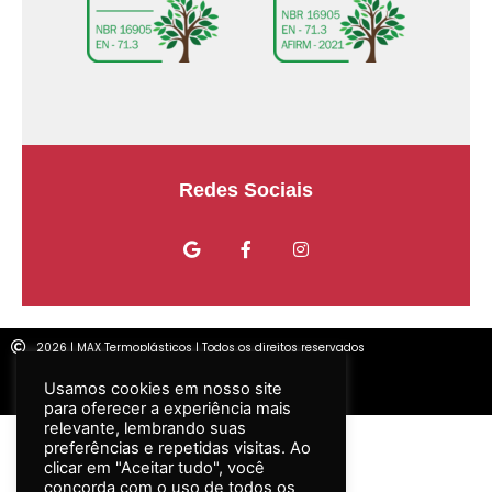
Usamos cookies em nosso site
para oferecer a experiência mais
relevante, lembrando suas
Redes Sociais
preferências e repetidas visitas. Ao
clicar em "Aceitar tudo", você
concorda com o uso de todos os
cookies. No entanto, você pode
visitar "Configurações de cookies"
para fornecer um consentimento
controlado.
Configurar
2026 | MAX Termoplásticos | Todos os direitos reservados
ACEITAR TODOS