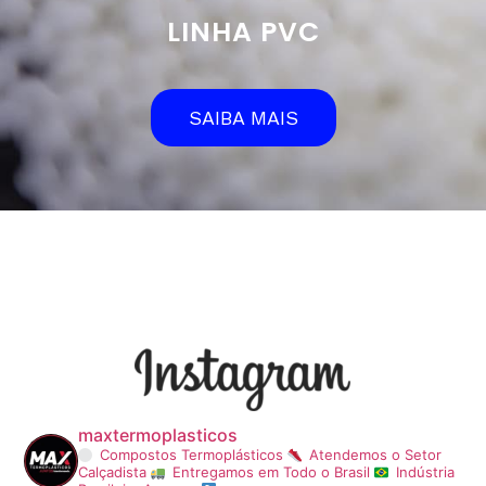
LINHA PVC
SAIBA MAIS
maxtermoplasticos
Compostos Termoplásticos
Atendemos o Setor
Calçadista
Entregamos em Todo o Brasil
Indústria