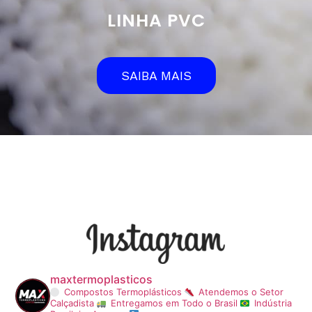
LINHA PVC
SAIBA MAIS
maxtermoplasticos
Compostos Termoplásticos
Atendemos o Setor
Calçadista
Entregamos em Todo o Brasil
Indústria