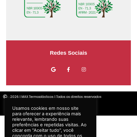
Usamos cookies em nosso site
para oferecer a experiência mais
relevante, lembrando suas
Redes Sociais
preferências e repetidas visitas. Ao
clicar em "Aceitar tudo", você
concorda com o uso de todos os
cookies. No entanto, você pode
visitar "Configurações de cookies"
para fornecer um consentimento
controlado.
Configurar
2026 | MAX Termoplásticos | Todos os direitos reservados
ACEITAR TODOS