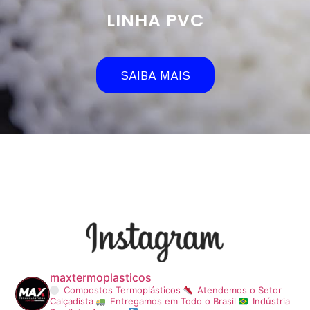
LINHA PVC
SAIBA MAIS
maxtermoplasticos
Compostos Termoplásticos
Atendemos o Setor
Calçadista
Entregamos em Todo o Brasil
Indústria