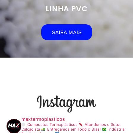
LINHA PVC
SAIBA MAIS
maxtermoplasticos
Compostos Termoplásticos
Atendemos o Setor
Calçadista
Entregamos em Todo o Brasil
Indústria