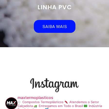
LINHA PVC
SAIBA MAIS
maxtermoplasticos
Compostos Termoplásticos
Atendemos o Setor
Calçadista
Entregamos em Todo o Brasil
Indústria