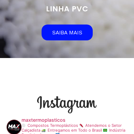
LINHA PVC
SAIBA MAIS
maxtermoplasticos
Compostos Termoplásticos
Atendemos o Setor
Calçadista
Entregamos em Todo o Brasil
Indústria