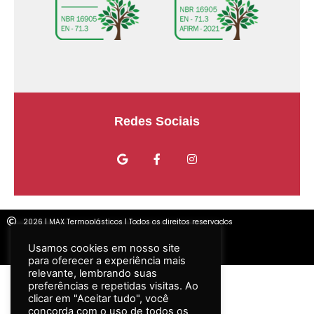
Usamos cookies em nosso site
para oferecer a experiência mais
relevante, lembrando suas
Redes Sociais
preferências e repetidas visitas. Ao
clicar em "Aceitar tudo", você
concorda com o uso de todos os
cookies. No entanto, você pode
visitar "Configurações de cookies"
para fornecer um consentimento
controlado.
Configurar
2026 | MAX Termoplásticos | Todos os direitos reservados
ACEITAR TODOS