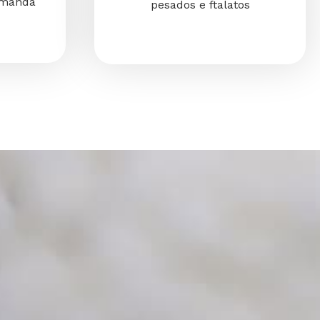
emanda
pesados e ftalatos
os