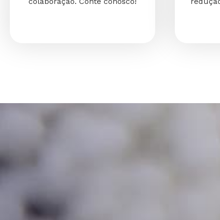
colaboração. Conte conosco!
redução
E