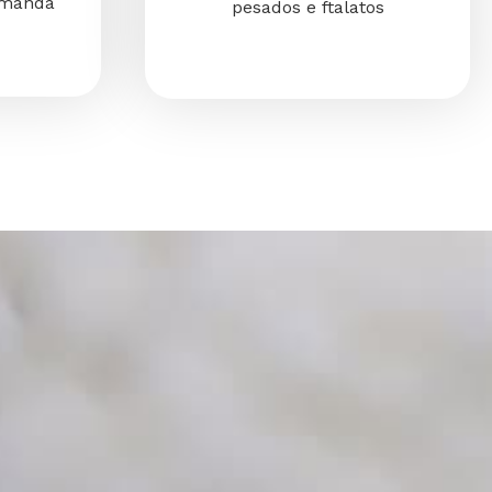
emanda
pesados e ftalatos
os