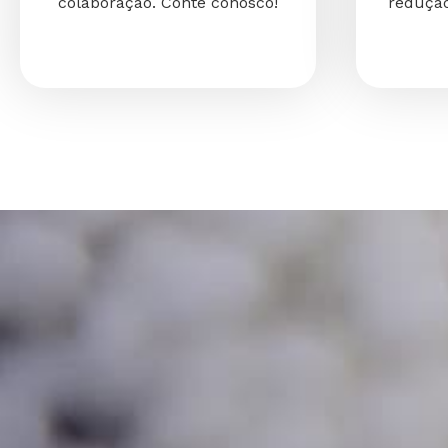
colaboração. Conte conosco!
redução
E