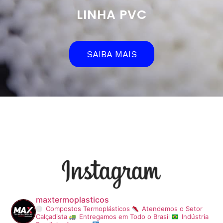
LINHA PVC
SAIBA MAIS
maxtermoplasticos
Compostos Termoplásticos
Atendemos o Setor
Calçadista
Entregamos em Todo o Brasil
Indústria