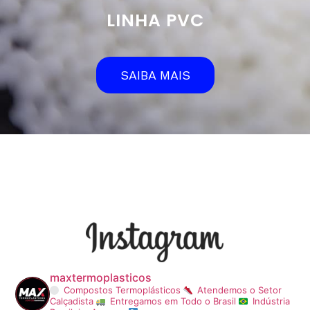
LINHA PVC
SAIBA MAIS
maxtermoplasticos
Compostos Termoplásticos
Atendemos o Setor
Calçadista
Entregamos em Todo o Brasil
Indústria