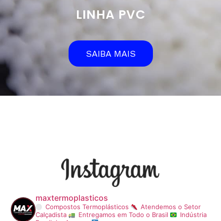
LINHA PVC
SAIBA MAIS
maxtermoplasticos
Compostos Termoplásticos
Atendemos o Setor
Calçadista
Entregamos em Todo o Brasil
Indústria