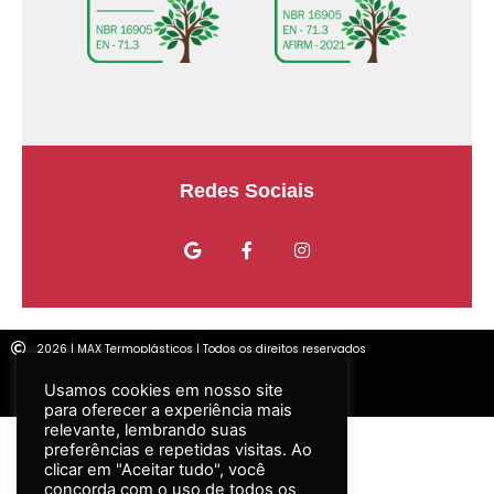
Usamos cookies em nosso site
para oferecer a experiência mais
relevante, lembrando suas
Redes Sociais
preferências e repetidas visitas. Ao
clicar em "Aceitar tudo", você
concorda com o uso de todos os
cookies. No entanto, você pode
visitar "Configurações de cookies"
para fornecer um consentimento
controlado.
Configurar
2026 | MAX Termoplásticos | Todos os direitos reservados
ACEITAR TODOS