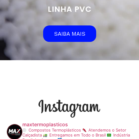
LINHA PVC
SAIBA MAIS
maxtermoplasticos
Compostos Termoplásticos
Atendemos o Setor
Calçadista
Entregamos em Todo o Brasil
Indústria