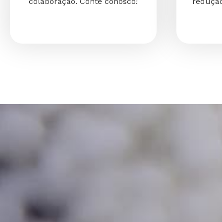
colaboração. Conte conosco!
redução
E