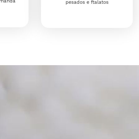
emanda
pesados e ftalatos
os