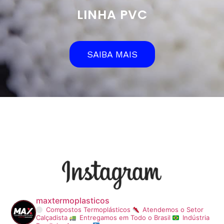
LINHA PVC
SAIBA MAIS
maxtermoplasticos
Compostos Termoplásticos
Atendemos o Setor
Calçadista
Entregamos em Todo o Brasil
Indústria